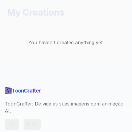
My Creations
You haven't created anything yet.
ToonCrafter
ToonCrafter: Dê vida às suas imagens com animação
AI.
PT
Toggle theme